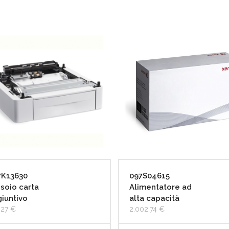
7K13630
097S04615
soio carta
Alimentatore ad
iuntivo
alta capacità
,27
€
2.002,74
€