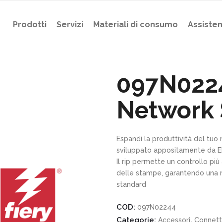
Prodotti
Servizi
Materiali di consumo
Assiste
097N0224
Network 
Espandi la produttività del tuo 
sviluppato appositamente da EFI
Il rip permette un controllo più
delle stampe, garantendo una r
standard
COD:
097N02244
Categorie:
,
Accessori
Connetti