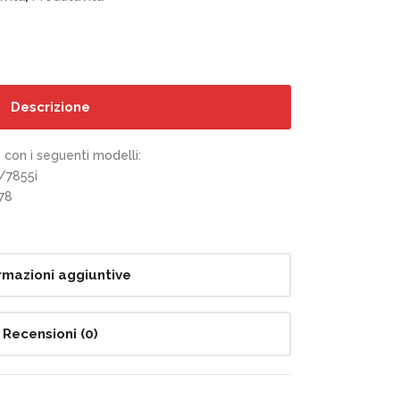
Descrizione
con i seguenti modelli:
/7855i
78
rmazioni aggiuntive
Recensioni (0)