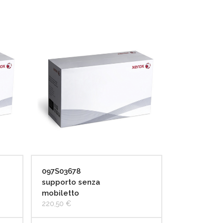
097S03678
supporto senza
mobiletto
220,50
€