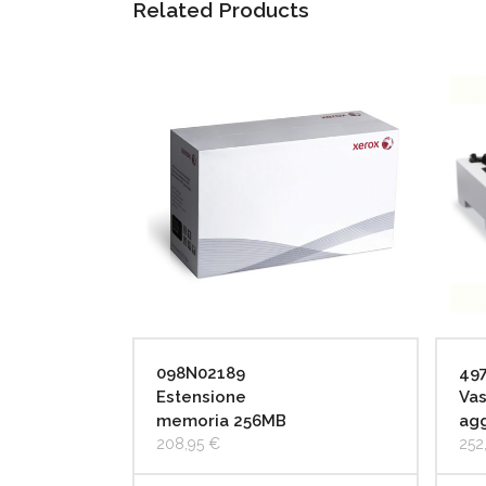
Related Products
098N02189
49
Estensione
Vas
memoria 256MB
agg
208,95
€
252