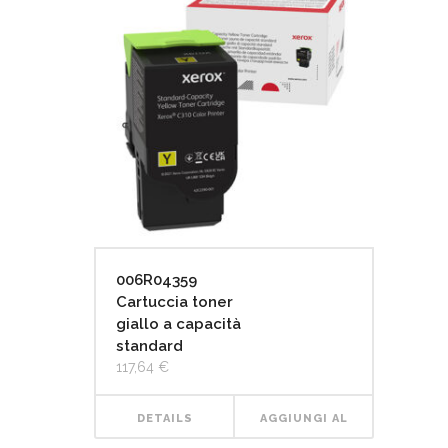
006R04359
Cartuccia toner
giallo a capacità
standard
117,64
€
DETAILS
AGGIUNGI AL