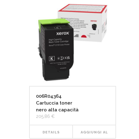
CARRELLO
006R04364
Cartuccia toner
nero alta capacità
205,86
€
DETAILS
AGGIUNGI AL