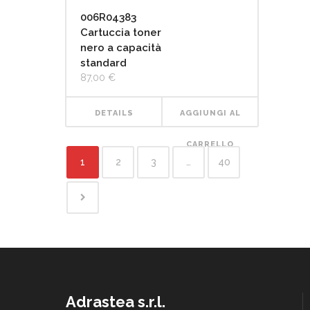
006R04383
Cartuccia toner
nero a capacità
standard
87,00
€
DETAILS
AGGIUNGI AL
CARRELLO
1
2
3
…
40
Adrastea s.r.l.