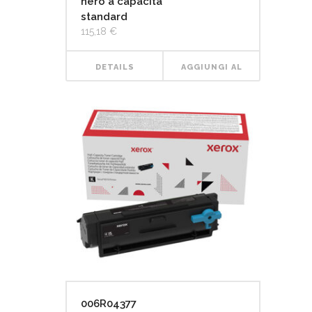
nero a capacità
standard
115,18
€
DETAILS
AGGIUNGI AL
CARRELLO
006R04377