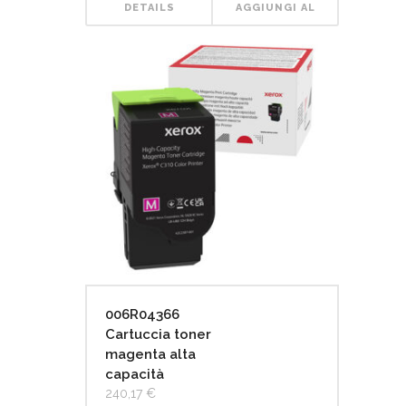
DETAILS
AGGIUNGI AL
CARRELLO
006R04366
Cartuccia toner
magenta alta
capacità
240,17
€