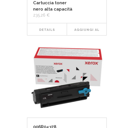
Cartuccia toner
nero alta capacità
235,26
€
DETAILS
AGGIUNGI AL
CARRELLO
006R04378