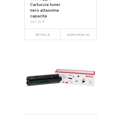
Cartuccia toner
nero altassima
capacità
442,35
€
DETAILS
AGGIUNGI AL
CARRELLO