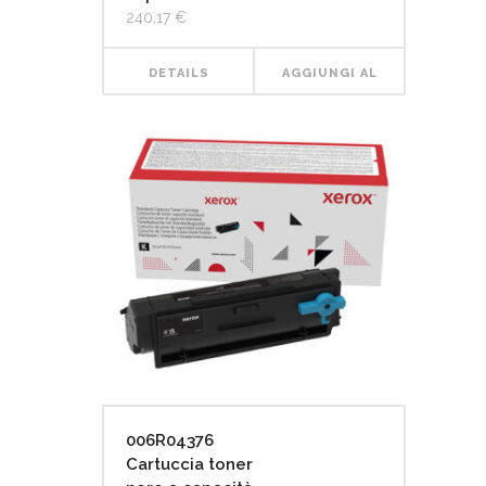
240,17
€
DETAILS
AGGIUNGI AL
CARRELLO
006R04376
Cartuccia toner