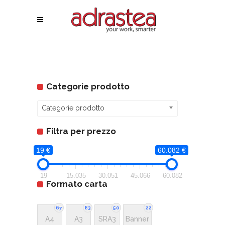
Categorie prodotto
Categorie prodotto
Filtra per prezzo
19 €
60.082 €
19
15.035
30.051
45.066
60.082
Formato carta
67
83
50
22
A4
A3
SRA3
Banner