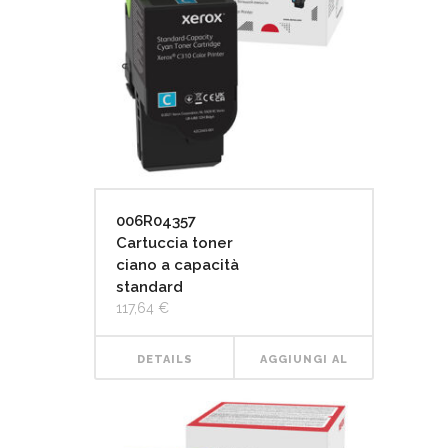
006R04357
Cartuccia toner
ciano a capacità
standard
117,64
€
DETAILS
AGGIUNGI AL
CARRELLO