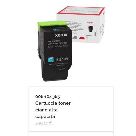
CARRELLO
006R04365
Cartuccia toner
ciano alta
capacità
240,17
€