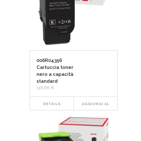
006R04356
Cartuccia toner
nero a capacità
standard
118,86
€
DETAILS
AGGIUNGI AL
CARRELLO