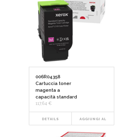
006R04358
Cartuccia toner
magenta a
capacità standard
117,64
€
DETAILS
AGGIUNGI AL
CARRELLO