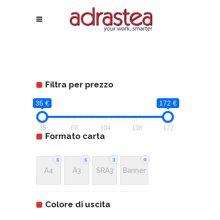
Filtra per prezzo
35 €
172 €
35
69
104
138
172
Formato carta
5
5
3
0
A4
A3
SRA3
Banner
Colore di uscita