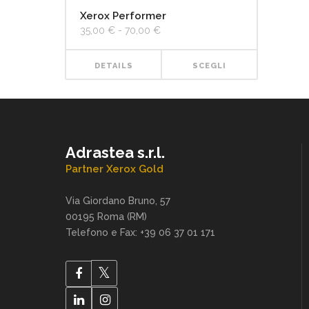
Xerox Performer
Fascia
35,00
€
-
70,00
€
di
prezzo:
da
DETAILS
SCEGLI
35,00 €
a
Questo prodotto ha più varianti. Le opzioni possono essere scelte nella pagina del prodotto
70,00 €
Adrastea s.r.l.
Partner Xerox Gold
Via Giordano Bruno, 57
00195 Roma (RM)
Telefono e Fax: +39 06 37 01 171