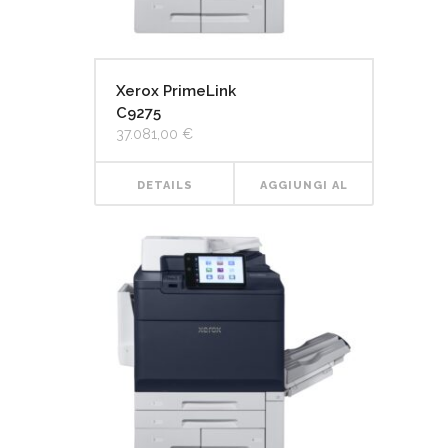
Xerox PrimeLink
C9275
37.081,00
€
DETAILS
AGGIUNGI AL
CARRELLO