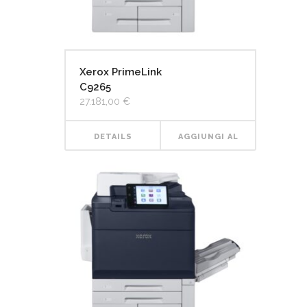
Xerox PrimeLink
C9265
27.181,00
€
DETAILS
AGGIUNGI AL
CARRELLO