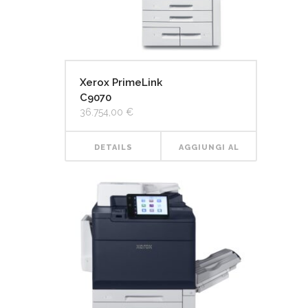
Xerox PrimeLink
C9070
36.754,00
€
DETAILS
AGGIUNGI AL
CARRELLO