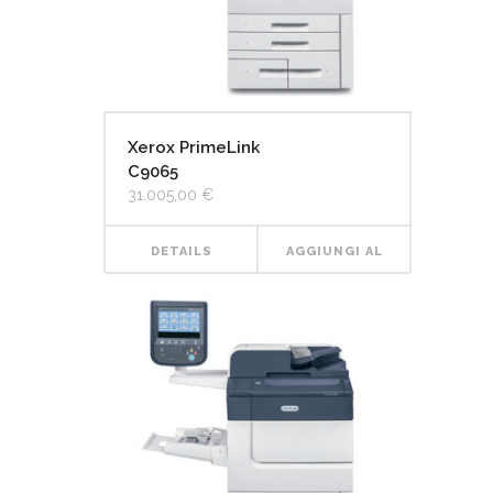
Xerox PrimeLink
C9065
31.005,00
€
DETAILS
AGGIUNGI AL
CARRELLO