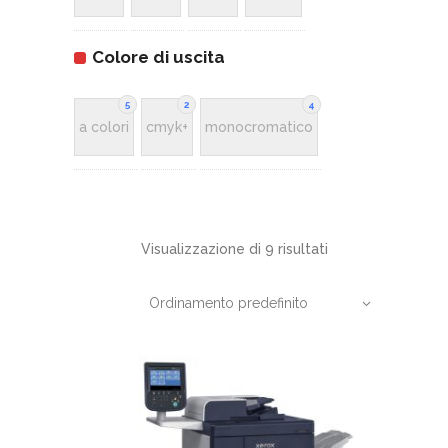
Colore di uscita
5
2
4
a colori
cmyk+
monocromatico
Visualizzazione di 9 risultati
Ordinamento predefinito