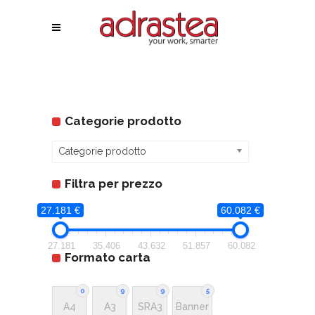
Categorie prodotto
Categorie prodotto
Filtra per prezzo
27.181 €
60.082 €
27.181
35.406
43.632
51.857
60.082
Formato carta
0
9
9
5
A4
A3
SRA3
Banner