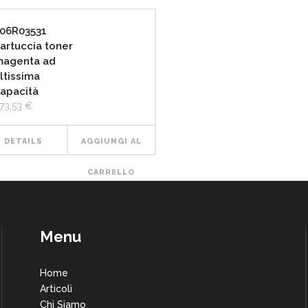
06R03531
artuccia toner
agenta ad
ltissima
apacità
73,53
€
DETAILS
AGGIUNGI AL
CARRELLO
Menu
Home
Articoli
Chi Siamo