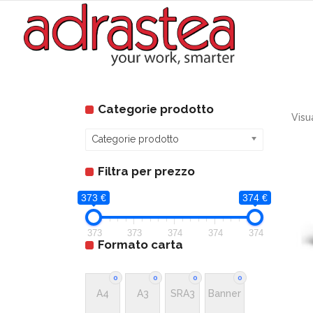
Categorie prodotto
Visu
Categorie prodotto
Filtra per prezzo
373 €
374 €
373
373
374
374
374
Formato carta
0
0
0
0
A4
A3
SRA3
Banner