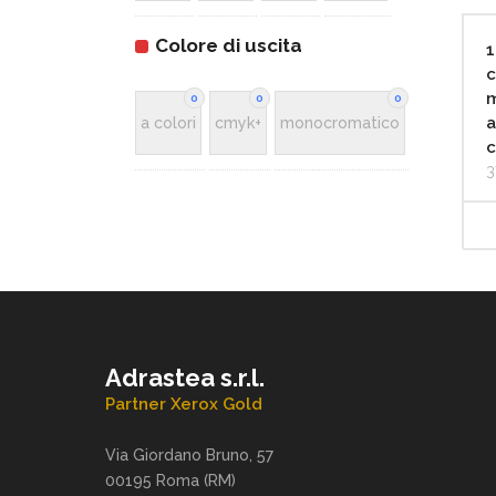
Colore di uscita
1
c
m
0
0
0
a
a colori
cmyk+
monocromatico
c
3
Adrastea s.r.l.
Partner Xerox Gold
Via Giordano Bruno, 57
00195 Roma (RM)