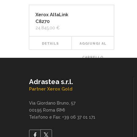
Xerox AltaLink
C8270
24.845,00
€
DETAILS
AGGIUNGI AL
CARRELLO
Adrastea s.r.l.
Partner Xerox Gold
Via Giordano Bruno, 57
00195 Roma (RM)
Telefono e Fax: +39 06 37 01 171