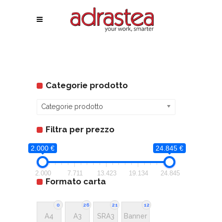
Categorie prodotto
Categorie prodotto
Filtra per prezzo
2.000 €
24.845 €
2.000
7.711
13.423
19.134
24.845
Formato carta
0
26
21
12
A4
A3
SRA3
Banner