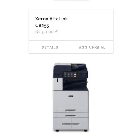
Xerox AltaLink
C8255
18.321,00
€
DETAILS
AGGIUNGI AL
CARRELLO