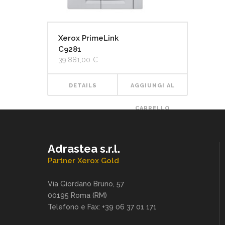
Xerox PrimeLink
C9281
39.881,00
€
DETAILS
AGGIUNGI AL
CARRELLO
Adrastea s.r.l.
Partner Xerox Gold
Via Giordano Bruno, 57
00195 Roma (RM)
Telefono e Fax: +39 06 37 01 171