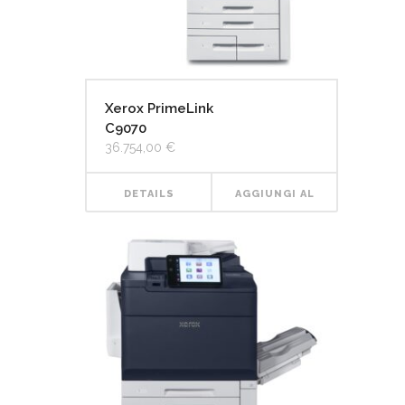
Xerox PrimeLink
C9070
36.754,00
€
DETAILS
AGGIUNGI AL
CARRELLO