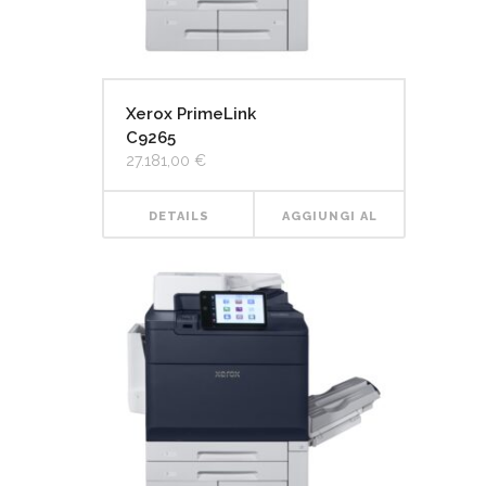
Xerox PrimeLink
C9265
27.181,00
€
DETAILS
AGGIUNGI AL
CARRELLO