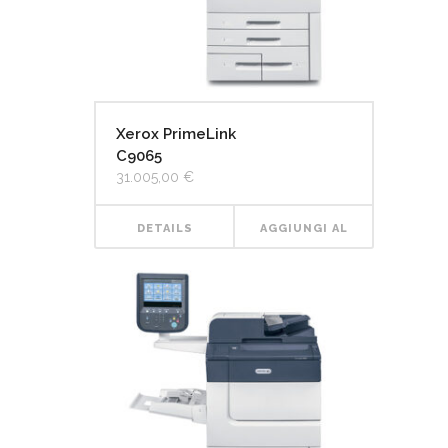
Xerox PrimeLink
C9065
31.005,00
€
DETAILS
AGGIUNGI AL
CARRELLO