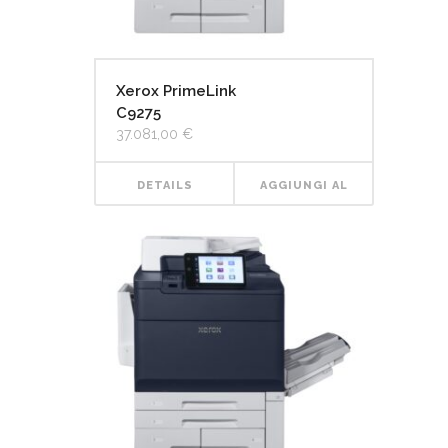
Xerox PrimeLink
C9275
37.081,00
€
DETAILS
AGGIUNGI AL
CARRELLO