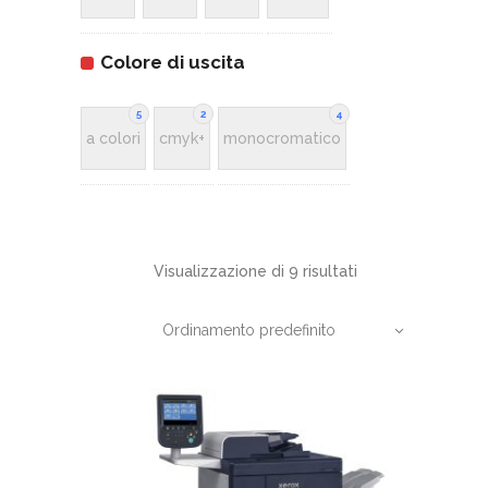
Colore di uscita
5
2
4
a colori
cmyk+
monocromatico
Visualizzazione di 9 risultati
Ordinamento predefinito