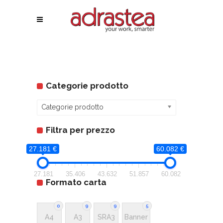
Categorie prodotto
Categorie prodotto
Filtra per prezzo
27.181 €
60.082 €
27.181
35.406
43.632
51.857
60.082
Formato carta
0
9
9
5
A4
A3
SRA3
Banner