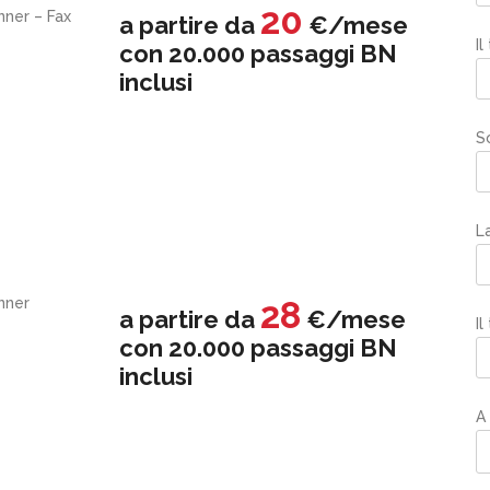
20
ner – Fax
a partire da
€/mese
Il
con 20.000 passaggi BN
inclusi
S
La
nner
28
a partire da
€/mese
Il
con 20.000 passaggi BN
inclusi
A