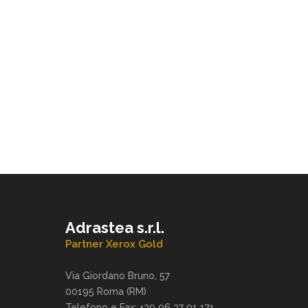
Adrastea s.r.l.
Partner Xerox Gold
Via Giordano Bruno, 57
00195 Roma (RM)
Telefono e Fax: +39 06 37 01 171