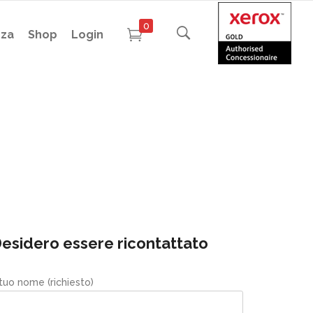
0
nza
Shop
Login
esidero essere ricontattato
 tuo nome (richiesto)