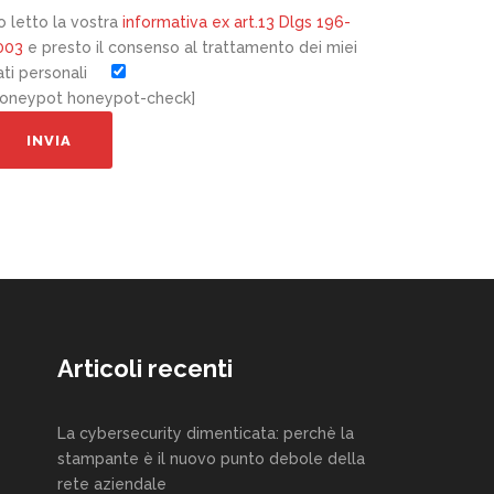
o letto la vostra
informativa ex art.13 Dlgs 196-
003
e presto il consenso al trattamento dei miei
ati personali
honeypot honeypot-check]
Articoli recenti
La cybersecurity dimenticata: perchè la
stampante è il nuovo punto debole della
rete aziendale