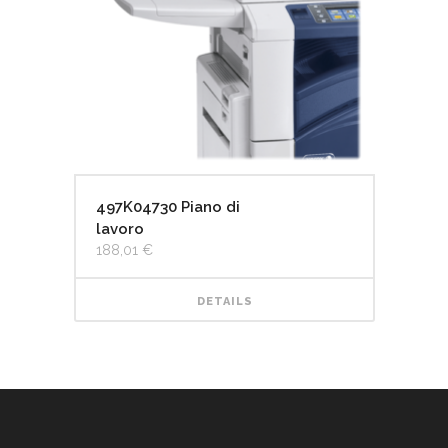
497K04730 Piano di
lavoro
188,01
€
DETAILS