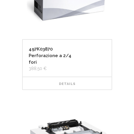
497K03870
Perforazione a 2/4
fori
388,50
€
DETAILS