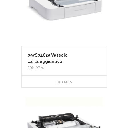
097S04625 Vassoio
carta aggiuntivo
398,07
€
DETAILS