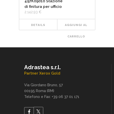
497K09010 Stazione
di finitura per ufficio
2.142,93
€
DETAILS
AGGIUNGI AL
CARRELLO
Adrastea s.r.l.
Partner Xerox Gold
Via Giordano Bruno, 57
00195 Roma (RM)
Telefono e Fax: +39 06 37 01 171