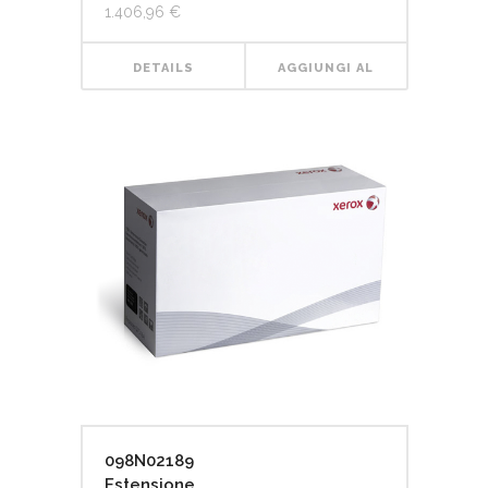
1.406,96
€
DETAILS
AGGIUNGI AL
CARRELLO
098N02189
Estensione