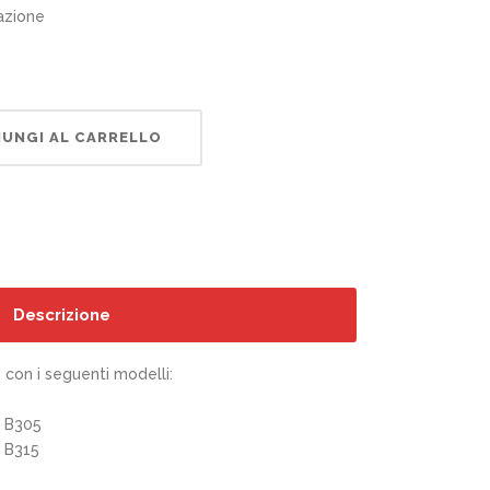
azione
UNGI AL CARRELLO
Descrizione
con i seguenti modelli:
x B305
 B315