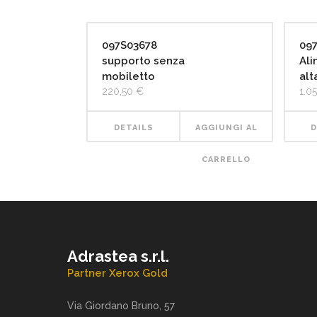
097S03678
09
supporto senza
Ali
mobiletto
alt
220,50
€
1.0
DETAILS
AGGIUNGI AL
D
CARRELLO
Adrastea s.r.l.
Partner Xerox Gold
Via Giordano Bruno, 57