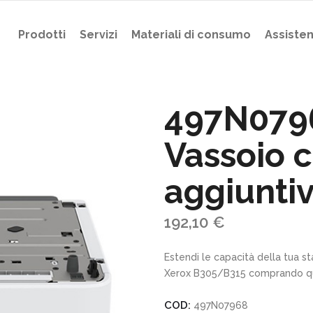
Prodotti
Servizi
Materiali di consumo
Assiste
497N079
Vassoio c
aggiunti
192,10
€
Estendi le capacità della tua 
Xerox B305/B315 comprando que
COD:
497N07968