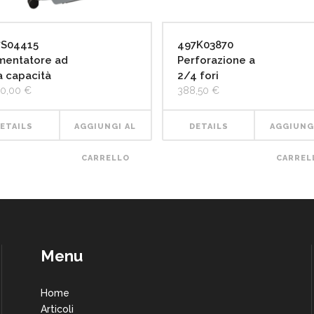
7S04415
497K03870
mentatore ad
Perforazione a
a capacità
2/4 fori
50,00
€
388,50
€
ETAILS
AGGIUNGI AL
DETAILS
AGGIUNG
CARRELLO
CARREL
Menu
Home
Articoli