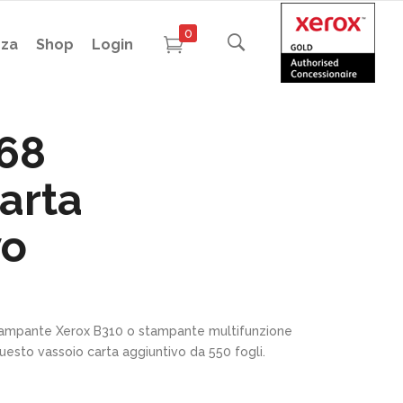
0
nza
Shop
Login
68
arta
vo
stampante Xerox B310 o stampante multifunzione
sto vassoio carta aggiuntivo da 550 fogli.