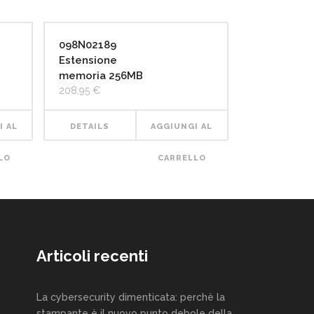
098N02189
Estensione
memoria 256MB
208,95
€
I AL
DETAILS
AGGIUNGI AL
LO
CARRELLO
Articoli recenti
La cybersecurity dimenticata: perchè la
stampante è il nuovo punto debole della