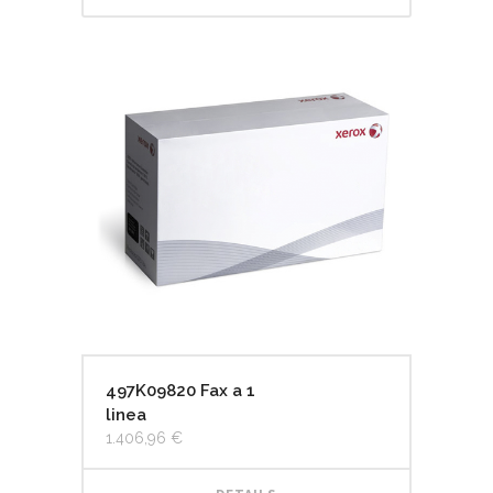
497K09820 Fax a 1
linea
1.406,96
€