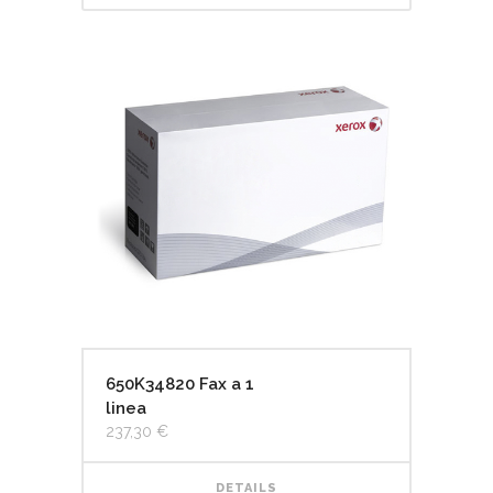
650K34820 Fax a 1
linea
237,30
€
DETAILS