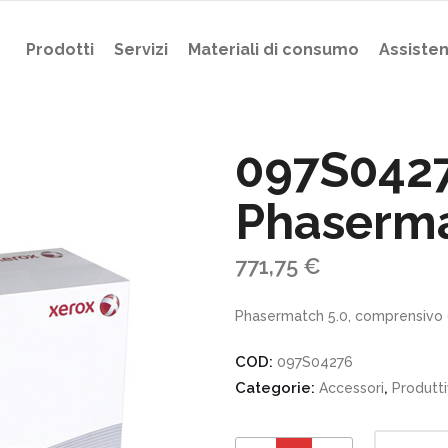
Prodotti
Servizi
Materiali di consumo
Assiste
097S042
Phaserma
771,75
€
Phasermatch 5.0, comprensivo 
COD:
097S04276
Categorie:
,
Accessori
Produtti
097S04276 Phasermatch 5.0 quantity