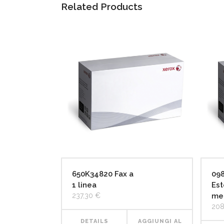
Related Products
650K34820 Fax a
09
1 linea
Est
237,30
€
me
208
DETAILS
AGGIUNGI AL