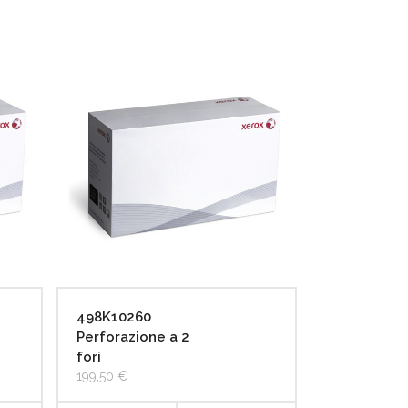
498K10260
Perforazione a 2
fori
199,50
€