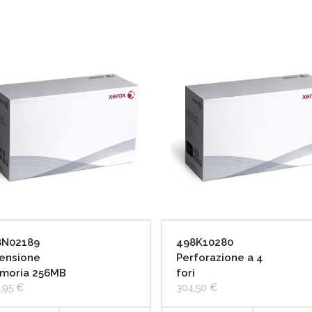
8N02189
498K10280
ensione
Perforazione a 4
moria 256MB
fori
,95
€
304,50
€