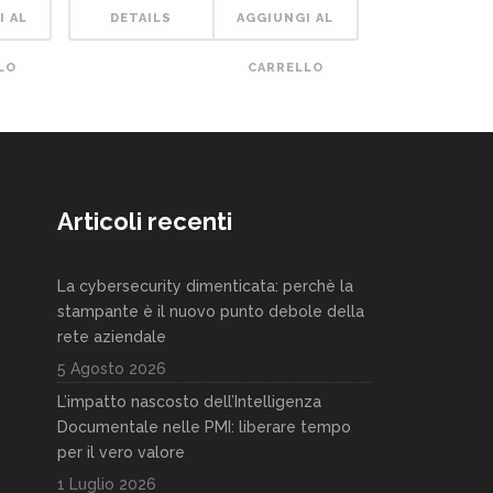
I AL
DETAILS
AGGIUNGI AL
LO
CARRELLO
Articoli recenti
La cybersecurity dimenticata: perchè la
stampante è il nuovo punto debole della
rete aziendale
5 Agosto 2026
L’impatto nascosto dell’Intelligenza
Documentale nelle PMI: liberare tempo
per il vero valore
1 Luglio 2026