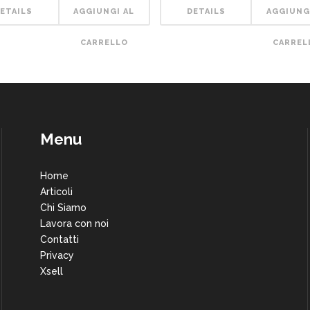
ETAILS
AGGIUNGI AL
DETAILS
AGGIUNG
CARRELLO
CARREL
Menu
Home
Articoli
Chi Siamo
Lavora con noi
Contatti
Privacy
Xsell