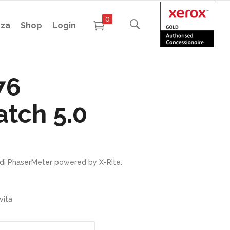
0
nza
Shop
Login
76
tch 5.0
di PhaserMeter powered by X-Rite.
vità