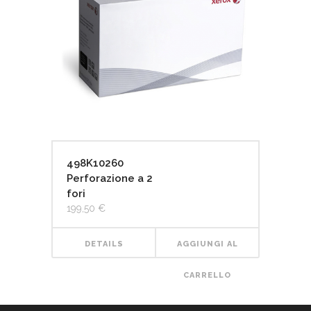
498K10260
Perforazione a 2
fori
199,50
€
DETAILS
AGGIUNGI AL
CARRELLO