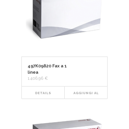
497K09820 Fax a 1
linea
1.406,96
€
DETAILS
AGGIUNGI AL
CARRELLO