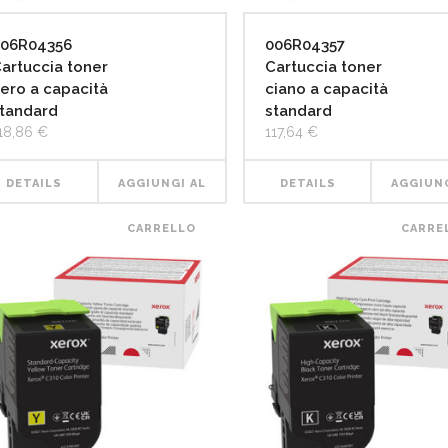
06R04356
006R04357
artuccia toner
Cartuccia toner
ero a capacità
ciano a capacità
tandard
standard
18,86
€
117,64
€
DETAILS
AGGIUNGI AL
DETAILS
AGGIUNG
CARRELLO
CARRE