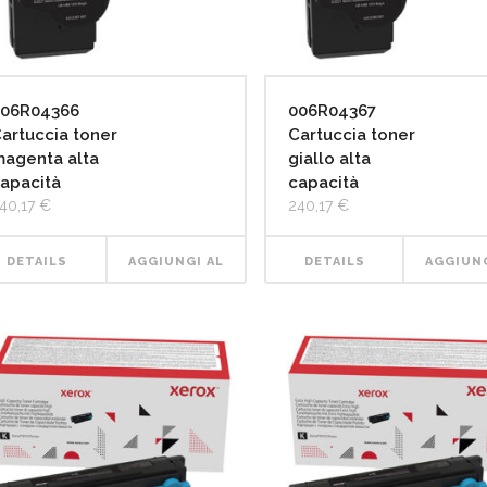
006R04366
006R04367
artuccia toner
Cartuccia toner
agenta alta
giallo alta
apacità
capacità
40,17
€
240,17
€
DETAILS
AGGIUNGI AL
DETAILS
AGGIUNG
CARRELLO
CARRE