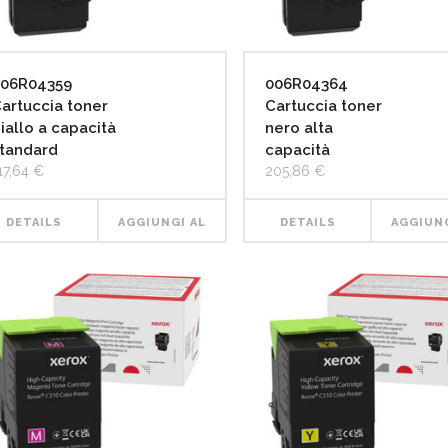
06R04359
006R04364
artuccia toner
Cartuccia toner
iallo a capacità
nero alta
tandard
capacità
17,64
€
205,86
€
DETAILS
AGGIUNGI AL
DETAILS
AGGIUNG
CARRELLO
CARRE