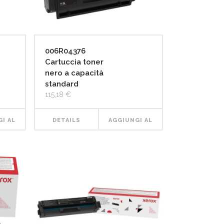
006R04376
Cartuccia toner
nero a capacità
standard
115,18
€
I AL
DETAILS
AGGIUNGI AL
LLO
CARRELLO