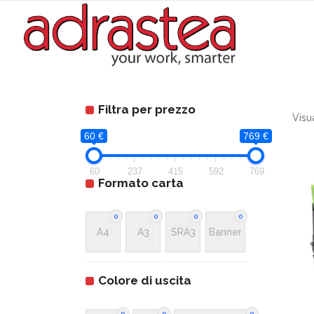
Filtra per prezzo
Visu
60 €
769 €
60
237
415
592
769
Formato carta
0
0
0
0
A4
A3
SRA3
Banner
Colore di uscita
0
0
0