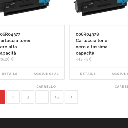
06R04377
006R04378
artuccia toner
Cartuccia toner
ero alta
nero altassima
apacità
capacità
35,26
€
442,35
€
DETAILS
AGGIUNGI AL
DETAILS
AGGIUNG
CARRELLO
CARRE
2
3
…
15