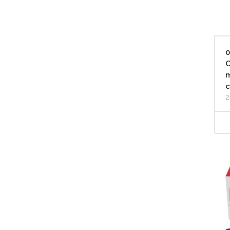
C
m
c
2