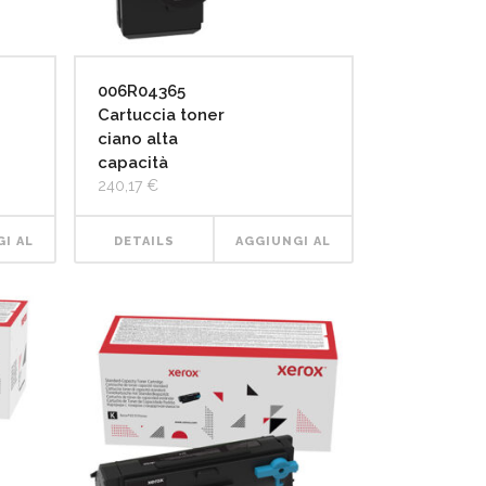
006R04365
Cartuccia toner
ciano alta
capacità
240,17
€
I AL
DETAILS
AGGIUNGI AL
LLO
CARRELLO