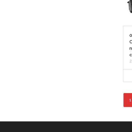
0
C
n
c
2
1