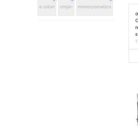
a colori
cmyk+
monocromatico
0
C
n
s
1