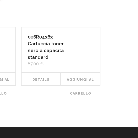
006R04383
Cartuccia toner
nero a capacità
standard
87,00
€
I AL
DETAILS
AGGIUNGI AL
LLO
CARRELLO