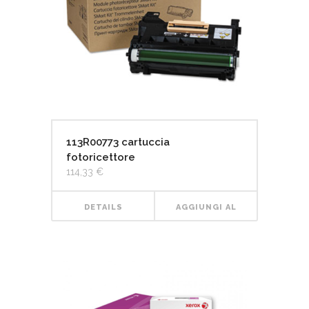
113R00773 cartuccia
fotoricettore
114,33
€
DETAILS
AGGIUNGI AL
CARRELLO