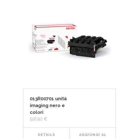
013R00701 unità
imaging nero e
colori
516,92
€
DETAILS
AGGIUNGI AL