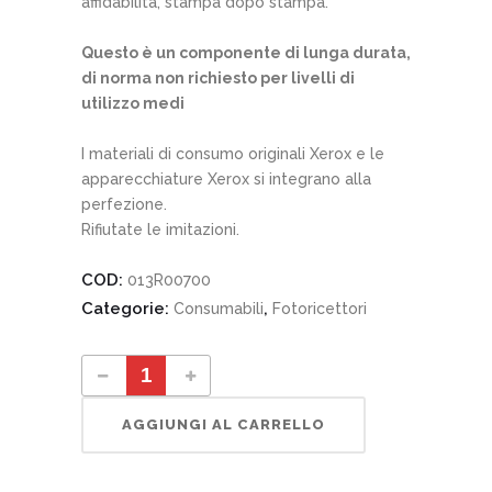
affidabilità, stampa dopo stampa.
Questo è un componente di lunga durata,
di norma non richiesto per livelli di
utilizzo medi
I materiali di consumo originali Xerox e le
apparecchiature Xerox si integrano alla
perfezione.
Rifiutate le imitazioni.
COD:
013R00700
Categorie:
,
Consumabili
Fotoricettori
013R00700 unità imaging nero quantity
AGGIUNGI AL CARRELLO