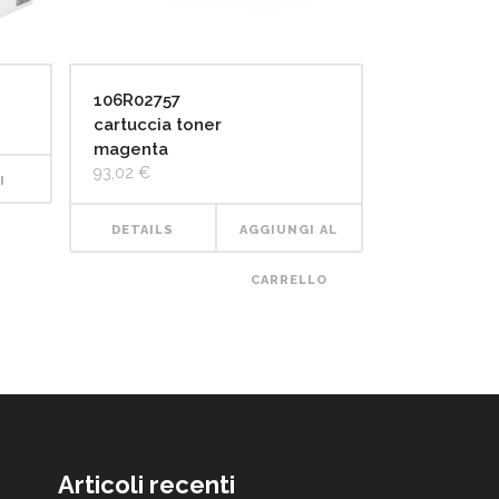
106R02757
cartuccia toner
magenta
93,02
€
I
DETAILS
AGGIUNGI AL
CARRELLO
Articoli recenti