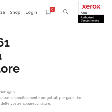
0
nza
Shop
Login
61
a
tore
aser 7500
 consumo specificamente progettati per garantire
 delle vostre apparecchiature.