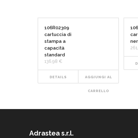
106R02309
10
cartuccia di
car
stampa a
ne
capacità
261
standard
136,98
€
D
DETAILS
AGGIUNGI AL
CARRELLO
Adrastea s.r.l.