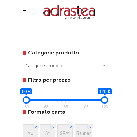
Categorie prodotto
Categorie prodotto
Filtra per prezzo
50 €
120 €
50
68
85
103
120
Formato carta
0
0
0
0
A4
A3
SRA3
Banner