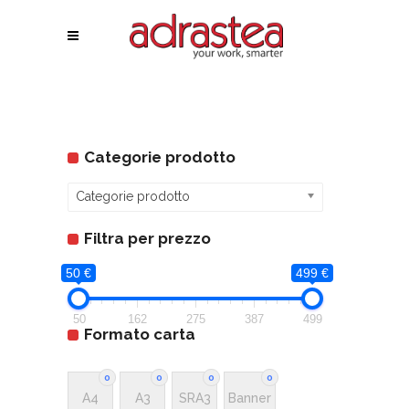
Categorie prodotto
Categorie prodotto
Filtra per prezzo
50 €
499 €
50
162
275
387
499
Formato carta
0
0
0
0
A4
A3
SRA3
Banner