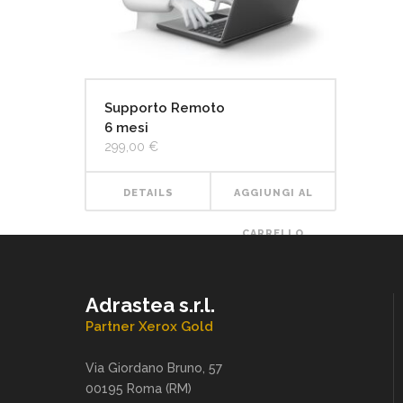
Supporto Remoto
6 mesi
299,00
€
DETAILS
AGGIUNGI AL
CARRELLO
Adrastea s.r.l.
Partner Xerox Gold
Via Giordano Bruno, 57
00195 Roma (RM)