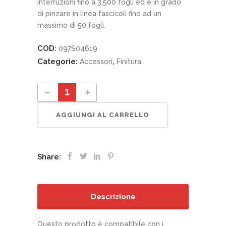
interruzioni fino a 3.500 fogli ed è in grado
di pinzare in linea fascicoli fino ad un
massimo di 50 fogli.
COD:
097S04619
Categorie:
,
Accessori
Finitura
097S04619 Stazione di finitura Business Ready quantity
AGGIUNGI AL CARRELLO
Share:
Descrizione
Questo prodotto è compatibile con i