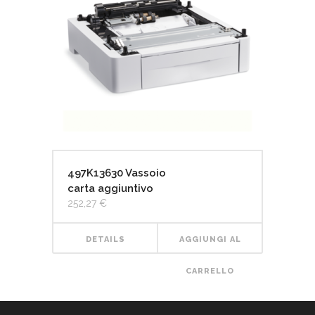
497K13630 Vassoio
carta aggiuntivo
252,27
€
DETAILS
AGGIUNGI AL
CARRELLO