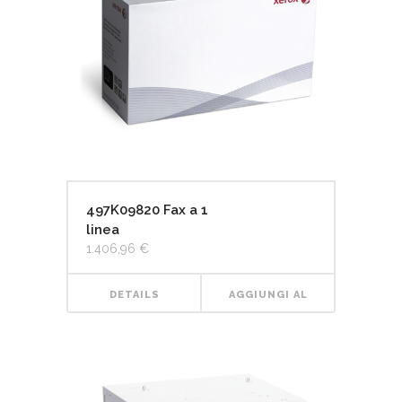
497K09820 Fax a 1
linea
1.406,96
€
DETAILS
AGGIUNGI AL
CARRELLO