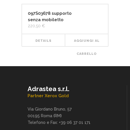
097S03678 supporto
senza mobiletto
220,50
€
DETAILS
AGGIUNGI AL
CARRELLO
Adrastea s.r.l.
Partner Xerox Gold
Via Giordano Bruno, 57
00195 Roma (RM)
Telefono e Fax: +39 06 37 01 171