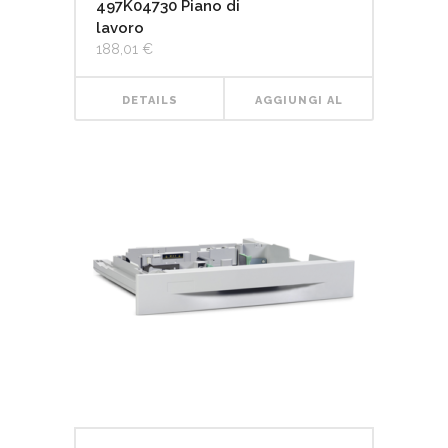
497K04730 Piano di
lavoro
188,01
€
DETAILS
AGGIUNGI AL
CARRELLO