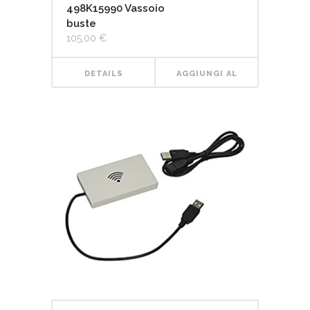
498K15990 Vassoio
buste
105,00
€
DETAILS
AGGIUNGI AL
CARRELLO