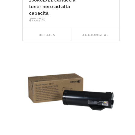
106R02722 cartuccia
toner nero ad alta
capacità
477,47
€
DETAILS
AGGIUNGI AL
CARRELLO