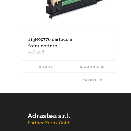
113R00776 cartuccia
fotoricettore
336,01
€
DETAILS
AGGIUNGI AL
CARRELLO
Adrastea s.r.l.
Partner Xerox Gold