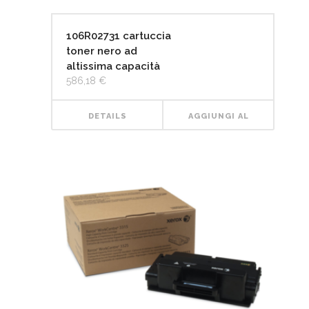
106R02731 cartuccia
toner nero ad
altissima capacità
586,18
€
DETAILS
AGGIUNGI AL
CARRELLO