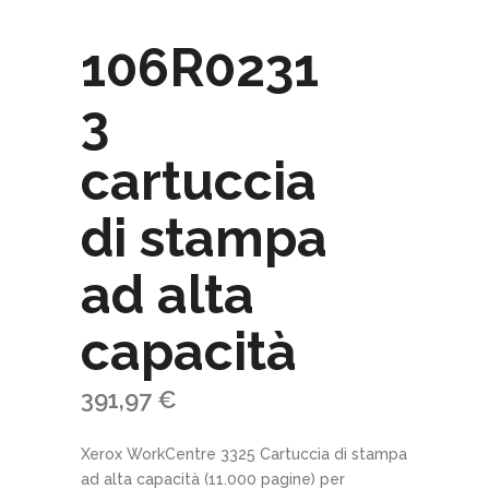
106R0231
3
cartuccia
di stampa
ad alta
capacità
391,97
€
Xerox WorkCentre 3325 Cartuccia di stampa
ad alta capacità (11.000 pagine) per