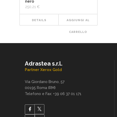
nero
250,21
€
DETAILS
AGGIUNGI AL
CARRELLO
Adrastea s.r.l.
Partner Xerox Gold
Via Giordano Bruno, 57
00195 Roma (RM)
Telefono e Fax: +39 06 37 01 171