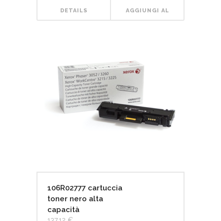
DETAILS
AGGIUNGI AL
CARRELLO
106R02777 cartuccia
toner nero alta
capacità
137,12
€