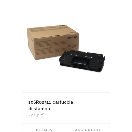
106R02311 cartuccia
di stampa
227,31
€
DETAILS
AGGIUNGI AL