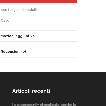
con i seguenti modelli:
x C415
rmazioni aggiuntive
Recensioni (0)
Articoli recenti
La cybersecurity dimenticata: perchè la