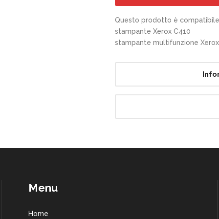
Questo prodotto è compatibile 
stampante Xerox C410
stampante multifunzione Xero
Info
Menu
Home