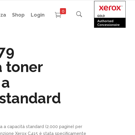
0
nza
Shop
Login
79
 toner
 a
 standard
 a capacità standard (2.000 pagine) per
unzione Xerox C415 è stata specificamente