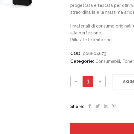
progettata e testata per offrir
straordinaria e la massima affi
I materiali di consumo originali
alla perfezione.
Rifiutate le imitazioni.
COD:
006R04679
Categorie:
,
Consumabili
Toner
006R04679 Cartuccia toner magenta a capacità standard quantity
AGGI
Share: