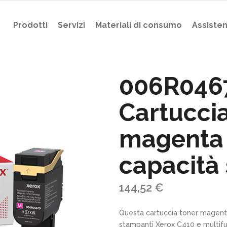
Prodotti
Servizi
Materiali di consumo
Assiste
006R046
Cartuccia
magenta
capacità
144,52
€
Questa cartuccia toner magenta
stampanti Xerox C410 e multif