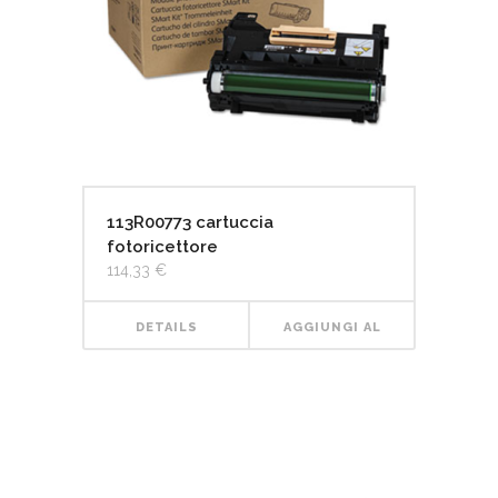
113R00773 cartuccia
fotoricettore
114,33
€
DETAILS
AGGIUNGI AL
CARRELLO