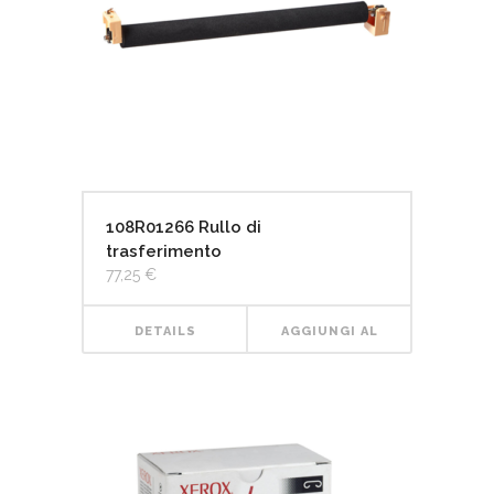
108R01266 Rullo di
trasferimento
77,25
€
DETAILS
AGGIUNGI AL
CARRELLO