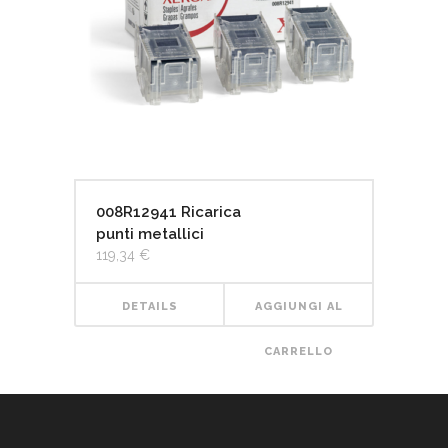
008R12941 Ricarica
punti metallici
119,34
€
DETAILS
AGGIUNGI AL
CARRELLO