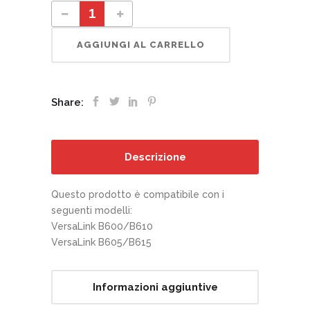
106R03944 cartuccia toner nero ad altissima capacità quantity
AGGIUNGI AL CARRELLO
Share:
Descrizione
Questo prodotto è compatibile con i
seguenti modelli:
VersaLink B600/B610
VersaLink B605/B615
Informazioni aggiuntive