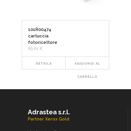
101R00474
cartuccia
fotoricettore
89,81
€
DETAILS
AGGIUNGI AL
CARRELLO
Adrastea s.r.l.
Partner Xerox Gold