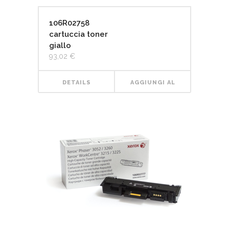
106R02758
cartuccia toner
giallo
93,02
€
DETAILS
AGGIUNGI AL
CARRELLO