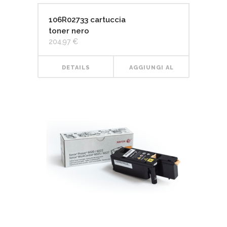
106R02733 cartuccia
toner nero
204,97
€
DETAILS
AGGIUNGI AL
CARRELLO