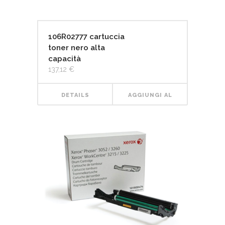
106R02777 cartuccia
toner nero alta
capacità
137,12
€
DETAILS
AGGIUNGI AL
CARRELLO