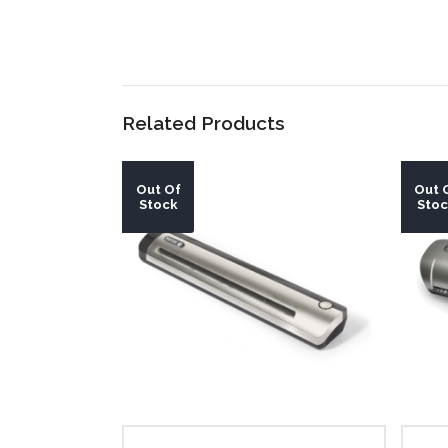
Related Products
Out Of
Out 
Stock
Sto