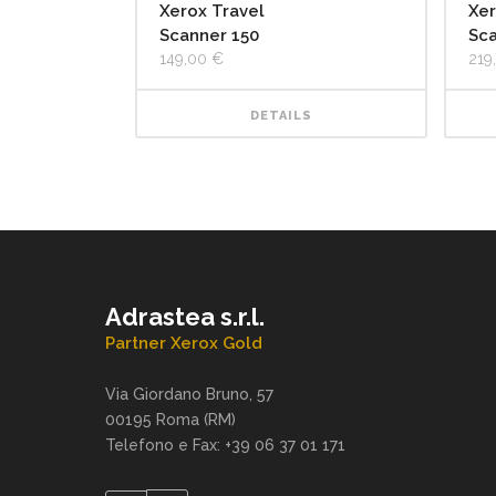
Xerox Travel
Xer
Scanner 150
Sc
149,00
€
219
DETAILS
Adrastea s.r.l.
Partner Xerox Gold
Via Giordano Bruno, 57
00195 Roma (RM)
Telefono e Fax: +39 06 37 01 171