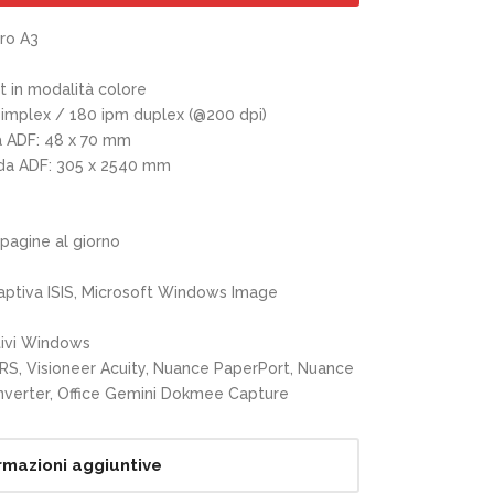
ro A3
it in modalità colore
simplex / 180 ipm duplex (@200 dpi)
 ADF: 48 x 70 mm
a ADF: 305 x 2540 mm
pagine al giorno
aptiva ISIS, Microsoft Windows Image
tivi Windows
RS, Visioneer Acuity, Nuance PaperPort, Nuance
verter, Office Gemini Dokmee Capture
rmazioni aggiuntive