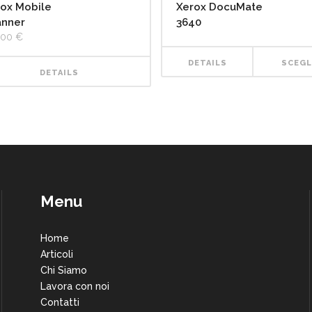
ox Mobile
Xerox DocuMate
anner
3640
,00
€
DETAILS
SCEGL
DETAILS
Questo prodotto ha più varianti. Le opzioni possono essere scelte nella pagina del prodotto
Menu
Home
Articoli
Chi Siamo
Lavora con noi
Contatti