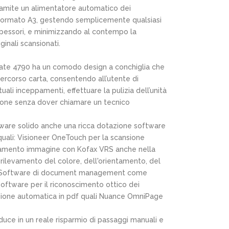
tramite un alimentatore automatico dei
 formato A3, gestendo semplicemente qualsiasi
pessori, e minimizzando al contempo la
ginali scansionati.
Mate 4790 ha un comodo design a conchiglia che
ercorso carta, consentendo all’utente di
ali inceppamenti, effettuare la pulizia dell’unità
tazione senza dover chiamare un tecnico
dware solido anche una ricca dotazione software
i quali: Visioneer OneTouch per la scansione
ioramento immagine con Kofax VRS anche nella
rilevamento del colore, dell'orientamento, del
; Software di document management come
oftware per il riconoscimento ottico dei
rsione automatica in pdf quali Nuance OmniPage
aduce in un reale risparmio di passaggi manuali e