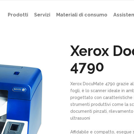
Prodotti
Servizi
Materiali di consumo
Assiste
Xerox D
4790
Xerox DocuMate 4790 grazie al s
fogli, è lo scanner ideale in amb
progettato con caratteristiche
strumenti produttivi come la s
documenti pinzati, rilevamento
ultrasuoni
Affidabile e compatto, esegue s