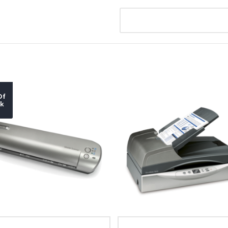
Of
ck