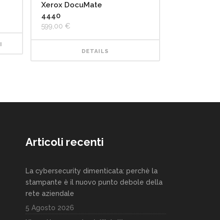
Xerox DocuMate
4440
599,00
€
I
DETAILS
Articoli recenti
La cybersecurity dimenticata: perchè la
stampante è il nuovo punto debole della
rete aziendale
5 Agosto 2026