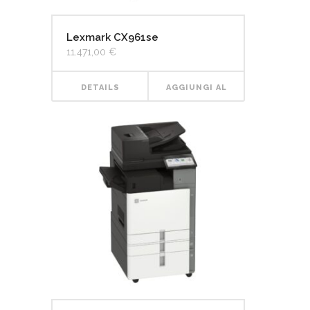
Lexmark CX961se
11.471,00
€
DETAILS
AGGIUNGI AL
CARRELLO