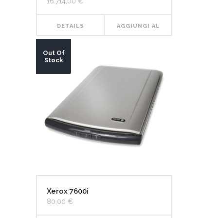
16.714,00
€
DETAILS
AGGIUNGI AL
CARRELLO
Out Of
Stock
Xerox 7600i
80,00
€