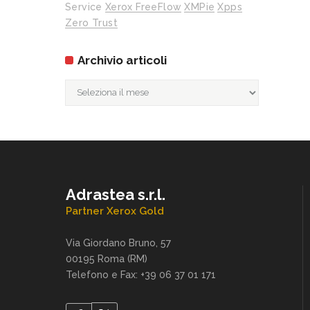
Service
Xerox FreeFlow
XMPie
Xpps
Zero Trust
Archivio articoli
Archivio
articoli
Adrastea s.r.l.
Partner Xerox Gold
Via Giordano Bruno, 57
00195 Roma (RM)
Telefono e Fax: +39 06 37 01 171