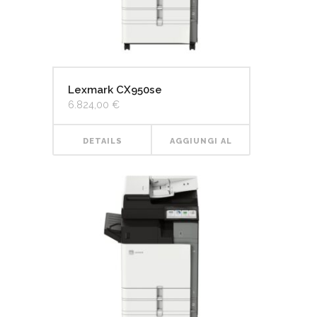
Lexmark CX950se
6.824,00
€
DETAILS
AGGIUNGI AL
CARRELLO