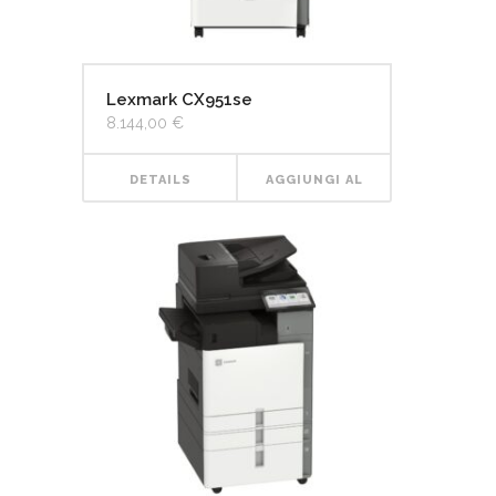
Lexmark CX951se
8.144,00
€
DETAILS
AGGIUNGI AL
CARRELLO