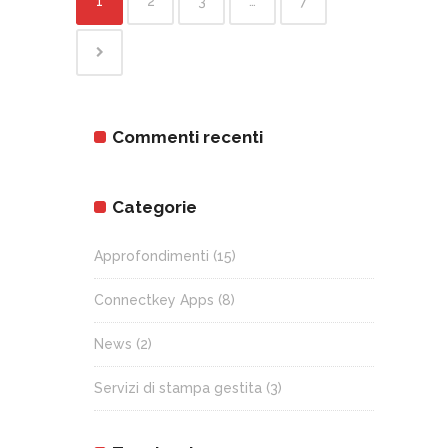
1
2
3
…
7
Commenti recenti
Categorie
Approfondimenti
(15)
Connectkey Apps
(8)
News
(2)
Servizi di stampa gestita
(3)