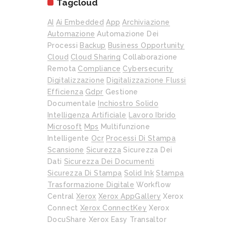
Tagcloud
AI
Ai Embedded
App
Archiviazione
Automazione
Automazione Dei
Processi
Backup
Business Opportunity
Cloud
Cloud Sharing
Collaborazione
Remota
Compliance
Cybersecurity
Digitalizzazione
Digitalizzazione Flussi
Efficienza
Gdpr
Gestione
Documentale
Inchiostro Solido
Intelligenza Artificiale
Lavoro Ibrido
Microsoft
Mps
Multifunzione
Intelligente
Ocr
Processi Di Stampa
Scansione
Sicurezza
Sicurezza Dei
Dati
Sicurezza Dei Documenti
Sicurezza Di Stampa
Solid Ink
Stampa
Trasformazione Digitale
Workflow
Central
Xerox
Xerox AppGallery
Xerox
Connect
Xerox ConnectKey
Xerox
DocuShare
Xerox Easy Transaltor