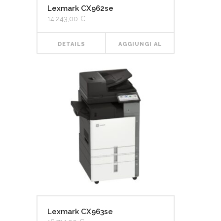
Lexmark CX962se
14.243,00
€
DETAILS
AGGIUNGI AL
CARRELLO
Lexmark CX963se