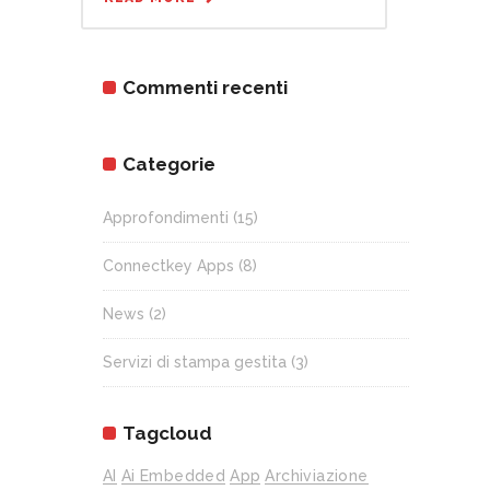
Commenti recenti
Categorie
Approfondimenti
(15)
Connectkey Apps
(8)
News
(2)
Servizi di stampa gestita
(3)
Tagcloud
AI
Ai Embedded
App
Archiviazione