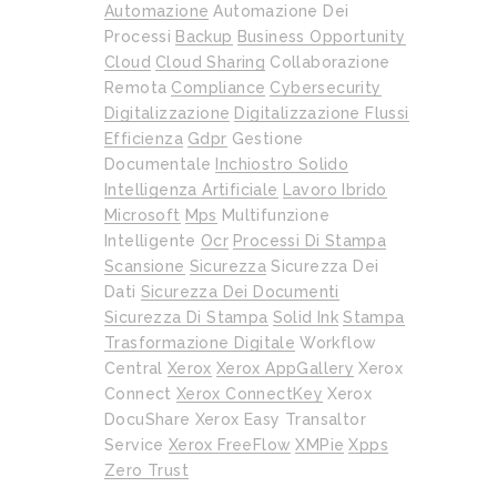
Automazione
Automazione Dei
Processi
Backup
Business Opportunity
Cloud
Cloud Sharing
Collaborazione
Remota
Compliance
Cybersecurity
Digitalizzazione
Digitalizzazione Flussi
Efficienza
Gdpr
Gestione
Documentale
Inchiostro Solido
Intelligenza Artificiale
Lavoro Ibrido
Microsoft
Mps
Multifunzione
Intelligente
Ocr
Processi Di Stampa
Scansione
Sicurezza
Sicurezza Dei
Dati
Sicurezza Dei Documenti
Sicurezza Di Stampa
Solid Ink
Stampa
Trasformazione Digitale
Workflow
Central
Xerox
Xerox AppGallery
Xerox
Connect
Xerox ConnectKey
Xerox
DocuShare
Xerox Easy Transaltor
Service
Xerox FreeFlow
XMPie
Xpps
Zero Trust