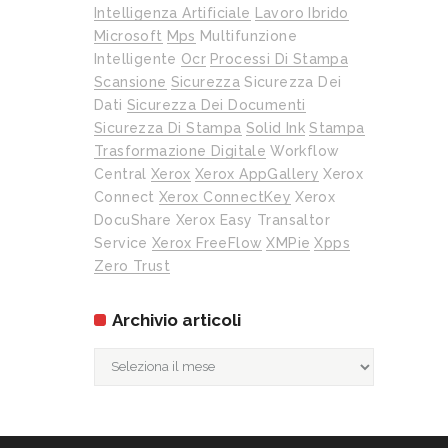
Intelligenza Artificiale
Lavoro Ibrido
Microsoft
Mps
Multifunzione
Intelligente
Ocr
Processi Di Stampa
Scansione
Sicurezza
Sicurezza Dei
Dati
Sicurezza Dei Documenti
Sicurezza Di Stampa
Solid Ink
Stampa
Trasformazione Digitale
Workflow
Central
Xerox
Xerox AppGallery
Xerox
Connect
Xerox ConnectKey
Xerox
DocuShare
Xerox Easy Transaltor
Service
Xerox FreeFlow
XMPie
Xpps
Zero Trust
Archivio articoli
Archivio
articoli