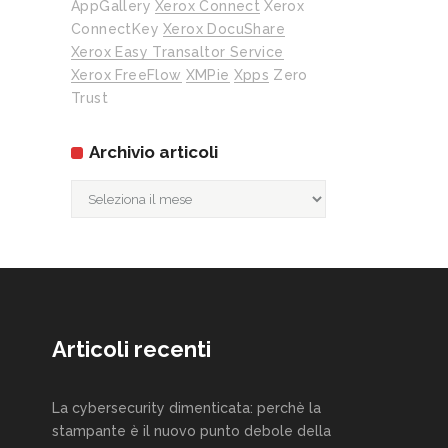
AppGallery
Xerox Connect
Xerox
ConnectKey
Xerox DocuShare
Xerox Easy Transaltor Service
Xerox FreeFlow
XMPie
Xpps
Zero
Trust
Archivio articoli
Archivio
articoli
Articoli recenti
La cybersecurity dimenticata: perchè la
stampante è il nuovo punto debole della