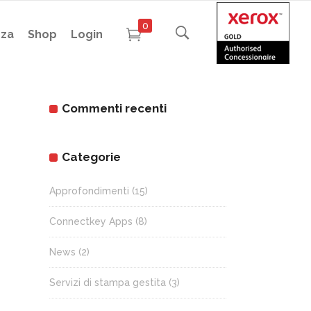
0
nza
Shop
Login
Commenti recenti
Categorie
Approfondimenti
(15)
Connectkey Apps
(8)
News
(2)
Servizi di stampa gestita
(3)