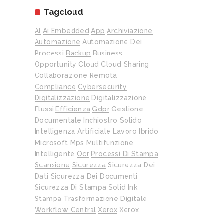
Tagcloud
AI
Ai Embedded
App
Archiviazione
Automazione
Automazione Dei
Processi
Backup
Business
Opportunity
Cloud
Cloud Sharing
Collaborazione Remota
Compliance
Cybersecurity
Digitalizzazione
Digitalizzazione
Flussi
Efficienza
Gdpr
Gestione
Documentale
Inchiostro Solido
Intelligenza Artificiale
Lavoro Ibrido
Microsoft
Mps
Multifunzione
Intelligente
Ocr
Processi Di Stampa
Scansione
Sicurezza
Sicurezza Dei
Dati
Sicurezza Dei Documenti
Sicurezza Di Stampa
Solid Ink
Stampa
Trasformazione Digitale
Workflow Central
Xerox
Xerox