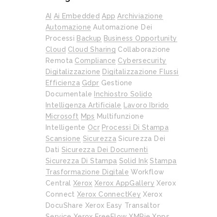
AI
Ai Embedded
App
Archiviazione
Automazione
Automazione Dei
Processi
Backup
Business Opportunity
Cloud
Cloud Sharing
Collaborazione
Remota
Compliance
Cybersecurity
Digitalizzazione
Digitalizzazione Flussi
Efficienza
Gdpr
Gestione
Documentale
Inchiostro Solido
Intelligenza Artificiale
Lavoro Ibrido
Microsoft
Mps
Multifunzione
Intelligente
Ocr
Processi Di Stampa
Scansione
Sicurezza
Sicurezza Dei
Dati
Sicurezza Dei Documenti
Sicurezza Di Stampa
Solid Ink
Stampa
Trasformazione Digitale
Workflow
Central
Xerox
Xerox AppGallery
Xerox
Connect
Xerox ConnectKey
Xerox
DocuShare
Xerox Easy Transaltor
Service
Xerox FreeFlow
XMPie
Xpps