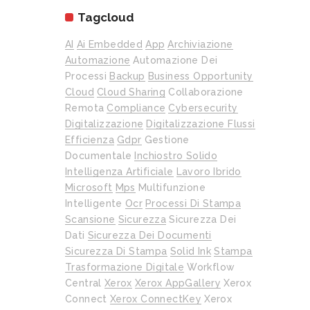
Tagcloud
AI
Ai Embedded
App
Archiviazione
Automazione
Automazione Dei
Processi
Backup
Business Opportunity
Cloud
Cloud Sharing
Collaborazione
Remota
Compliance
Cybersecurity
Digitalizzazione
Digitalizzazione Flussi
Efficienza
Gdpr
Gestione
Documentale
Inchiostro Solido
Intelligenza Artificiale
Lavoro Ibrido
Microsoft
Mps
Multifunzione
Intelligente
Ocr
Processi Di Stampa
Scansione
Sicurezza
Sicurezza Dei
Dati
Sicurezza Dei Documenti
Sicurezza Di Stampa
Solid Ink
Stampa
Trasformazione Digitale
Workflow
Central
Xerox
Xerox AppGallery
Xerox
Connect
Xerox ConnectKey
Xerox