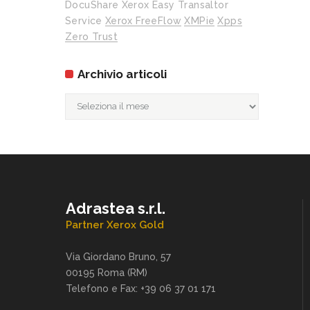
DocuShare
Xerox Easy Transaltor
Service
Xerox FreeFlow
XMPie
Xpps
Zero Trust
Archivio articoli
Archivio
articoli
Adrastea s.r.l.
Partner Xerox Gold
Via Giordano Bruno, 57
00195 Roma (RM)
Telefono e Fax: +39 06 37 01 171