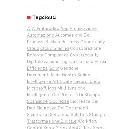
Tagcloud
AI
Ai Embedded
App
Archiviazione
Automazione
Automazione Dei
Processi
Backup
Business Opportunity
Cloud
Cloud Sharing
Collaborazione
Remota
Compliance
Cybersecurity
Digitalizzazione
Digitalizzazione Flussi
Efficienza
Gdpr
Gestione
Documentale
Inchiostro Solido
Intelligenza Artificiale
Lavoro Ibrido
Microsoft
Mps
Multifunzione
Intelligente
Ocr
Processi Di Stampa
Scansione
Sicurezza
Sicurezza Dei
Dati
Sicurezza Dei Documenti
Sicurezza Di Stampa
Solid Ink
Stampa
Trasformazione Digitale
Workflow
Central
Xerox
Xerox AppGallery
Xerox