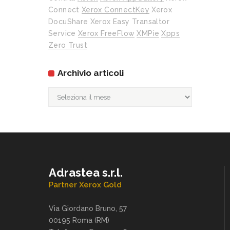
Connect
Xerox ConnectKey
Xerox
DocuShare
Xerox Easy Transaltor
Service
Xerox FreeFlow
XMPie
Xpps
Zero Trust
Archivio articoli
Archivio
articoli
Adrastea s.r.l.
Partner Xerox Gold
Via Giordano Bruno, 57
00195 Roma (RM)