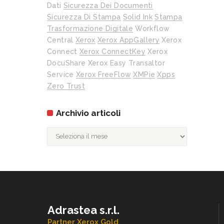
Dati
Sicurezza Dei Documenti
Sicurezza Di Stampa
Solid Ink
Stampa
Trasformazione Digitale
Workflow
Central
Xerox
Xerox AppGallery
Xerox
Connect
Xerox ConnectKey
Xerox
DocuShare
Xerox Easy Transaltor
Service
Xerox FreeFlow
XMPie
Xpps
Zero Trust
Archivio articoli
Archivio
articoli
Adrastea s.r.l.
Partner Xerox Gold