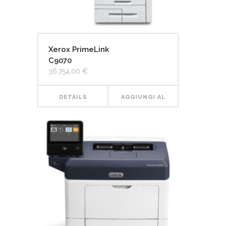
Xerox PrimeLink
C9070
36.754,00
€
DETAILS
AGGIUNGI AL
CARRELLO