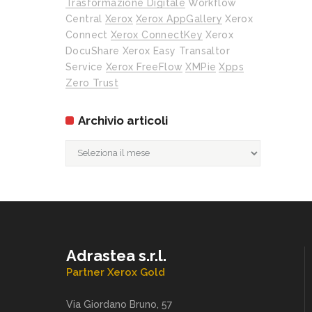
Trasformazione Digitale
Workflow
Central
Xerox
Xerox AppGallery
Xerox
Connect
Xerox ConnectKey
Xerox
DocuShare
Xerox Easy Transaltor
Service
Xerox FreeFlow
XMPie
Xpps
Zero Trust
Archivio articoli
Archivio
articoli
Adrastea s.r.l.
Partner Xerox Gold
Via Giordano Bruno, 57