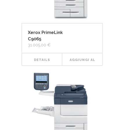
Xerox PrimeLink
C9065
31.005,00
€
DETAILS
AGGIUNGI AL
CARRELLO