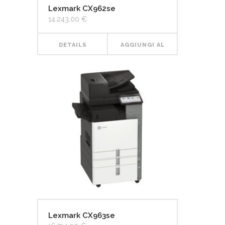
Lexmark CX962se
14.243,00
€
DETAILS
AGGIUNGI AL
CARRELLO
Lexmark CX963se