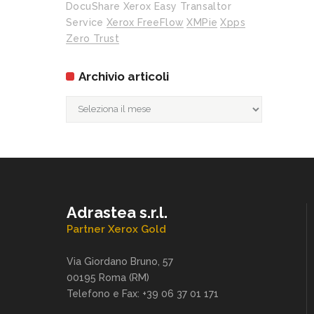
DocuShare
Xerox Easy Transaltor
Service
Xerox FreeFlow
XMPie
Xpps
Zero Trust
Archivio articoli
Archivio
articoli
Adrastea s.r.l.
Partner Xerox Gold
Via Giordano Bruno, 57
00195 Roma (RM)
Telefono e Fax: +39 06 37 01 171