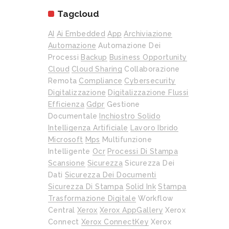
Tagcloud
AI
Ai Embedded
App
Archiviazione
Automazione
Automazione Dei
Processi
Backup
Business Opportunity
Cloud
Cloud Sharing
Collaborazione
Remota
Compliance
Cybersecurity
Digitalizzazione
Digitalizzazione Flussi
Efficienza
Gdpr
Gestione
Documentale
Inchiostro Solido
Intelligenza Artificiale
Lavoro Ibrido
Microsoft
Mps
Multifunzione
Intelligente
Ocr
Processi Di Stampa
Scansione
Sicurezza
Sicurezza Dei
Dati
Sicurezza Dei Documenti
Sicurezza Di Stampa
Solid Ink
Stampa
Trasformazione Digitale
Workflow
Central
Xerox
Xerox AppGallery
Xerox
Connect
Xerox ConnectKey
Xerox