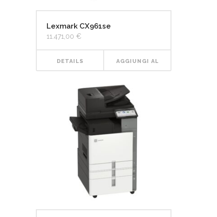
Lexmark CX961se
11.471,00
€
DETAILS
AGGIUNGI AL
CARRELLO