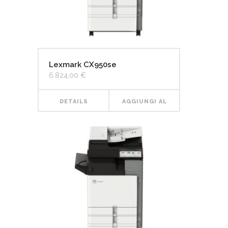
Lexmark CX950se
6.824,00
€
DETAILS
AGGIUNGI AL
CARRELLO