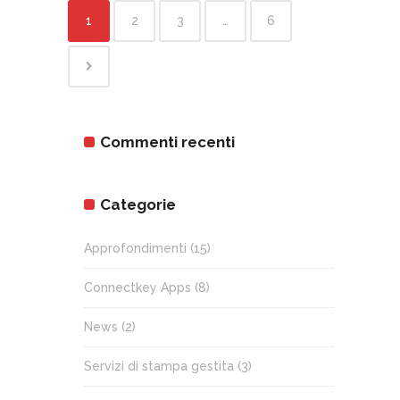
1
2
3
…
6
Commenti recenti
Categorie
Approfondimenti
(15)
Connectkey Apps
(8)
News
(2)
Servizi di stampa gestita
(3)