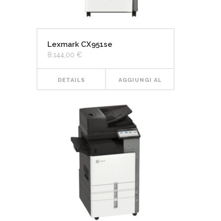
Lexmark CX951se
8.144,00
€
DETAILS
AGGIUNGI AL
CARRELLO