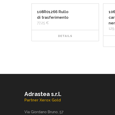
108R01266 Rullo
10
di trasferimento
car
77,25
€
ne
129
DETAILS
Adrastea s.r.l.
Partner Xerox Gold
Via Giordano Bruno, 57