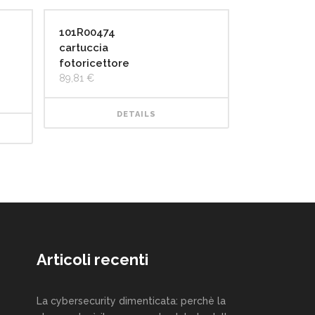
101R00474
cartuccia
fotoricettore
89,81
€
DETAILS
Articoli recenti
La cybersecurity dimenticata: perchè la