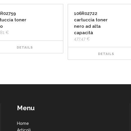
6R02759
106R02722
tuccia toner
cartuccia toner
ro
nero ad alta
,81
€
capacità
477,47
€
DETAILS
DETAILS
Menu
Home
Articoli