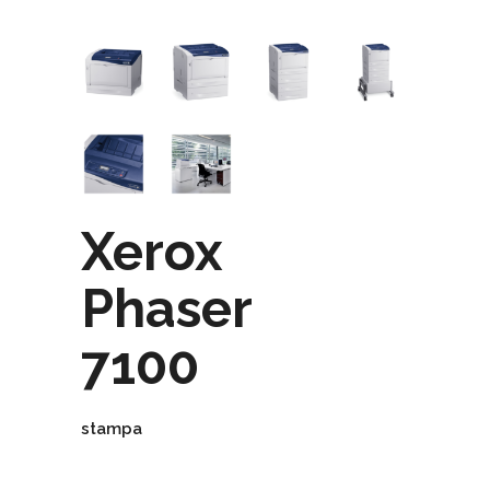
Xerox
Phaser
7100
stampa