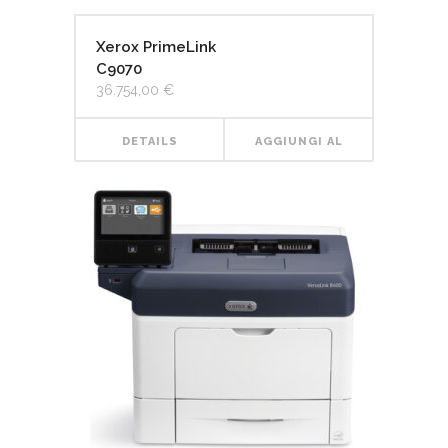
Xerox PrimeLink
C9070
36.754,00
€
DETAILS
AGGIUNGI AL
CARRELLO