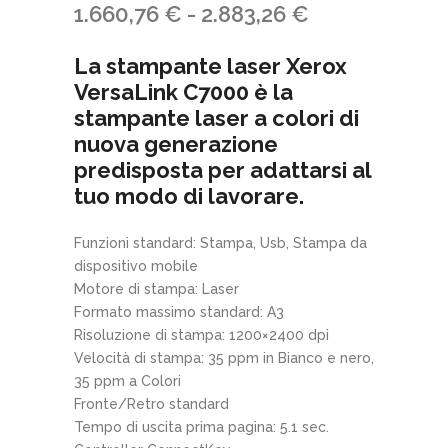
Fascia
1.660,76
€
-
2.883,26
€
di
La stampante laser Xerox
prezzo:
VersaLink C7000 è la
stampante laser a colori di
da
nuova generazione
1.660,76 €
predisposta per adattarsi al
a
tuo modo di lavorare.
2.883,26 €
Funzioni standard: Stampa, Usb, Stampa da
dispositivo mobile
Motore di stampa: Laser
Formato massimo standard: A3
Risoluzione di stampa: 1200×2400 dpi
Velocità di stampa: 35 ppm in Bianco e nero,
35 ppm a Colori
Fronte/Retro standard
Tempo di uscita prima pagina: 5.1 sec.