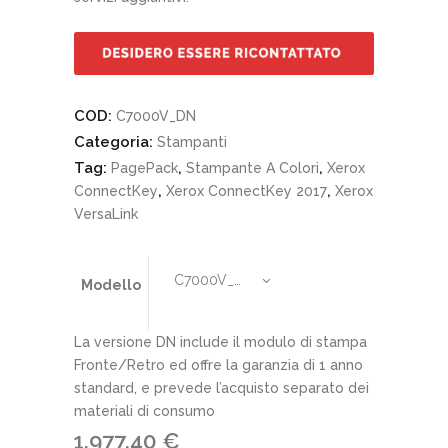
COD:
C7000V_DN
Categoria:
Stampanti
Tag:
,
,
PagePack
Stampante A Colori
Xerox
,
,
ConnectKey
Xerox ConnectKey 2017
Xerox
VersaLink
C7000V_DN
Modello
La versione DN include il modulo di stampa
Fronte/Retro ed offre la garanzia di 1 anno
standard, e prevede l’acquisto separato dei
materiali di consumo
1.977,40
€