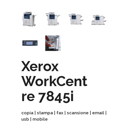
Xerox
WorkCent
re 7845i
copia | stampa | fax | scansione | email |
usb | mobile